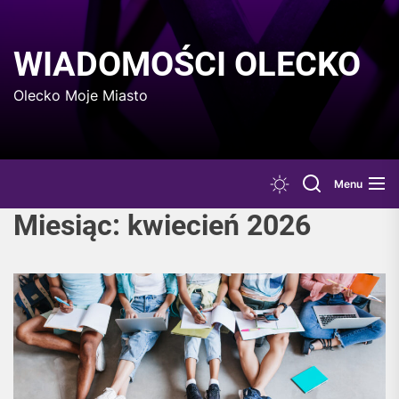
Skip
to
the
WIADOMOŚCI OLECKO
content
Olecko Moje Miasto
Menu
Miesiąc:
kwiecień 2026