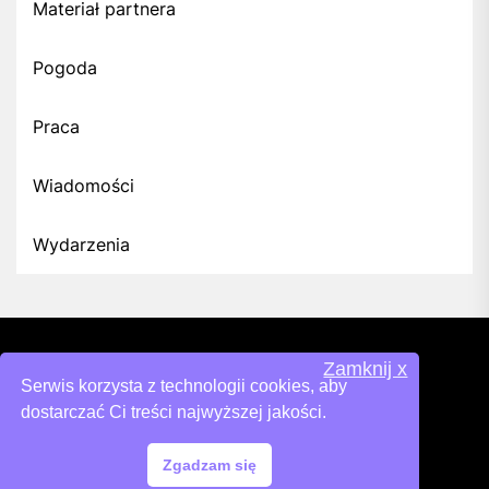
Materiał partnera
Pogoda
Praca
Wiadomości
Wydarzenia
Zamknij x
Serwis korzysta z technologii cookies, aby
dostarczać Ci treści najwyższej jakości.
Zgadzam się